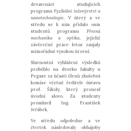
devatenáct studujících
programu
Fyzikální inženýrství a
nanotechnologie
. V úterý a ve
středu se k nim přidalo osm
studentů programu
Přesná
mechanika a optika
, jejichž
závěrečné práce letos zaujaly
mimořádně vysokou úrovní.
Slavnostní vyhlášení výsledků
proběhlo na dvorku fakulty u
Pegase za účasti členů zkušební
komise včetně ředitele ústavu
prof. Šikoly, který pronesl
úvodní slovo. Za studenty
promluvil Ing. František
Jeřábek.
Ve středu odpoledne a ve
čtvrtek následovaly obhajoby