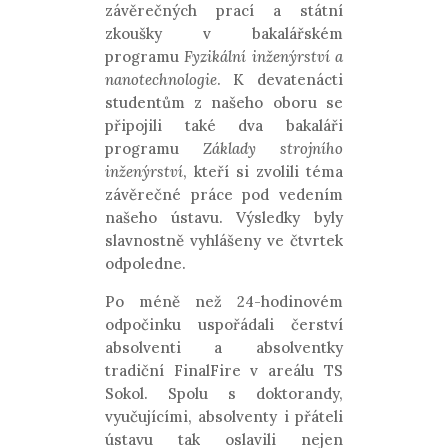
závěrečných prací a státní
zkoušky v bakalářském
programu
Fyzikální inženýrství a
nanotechnologie
. K devatenácti
studentům z našeho oboru se
připojili také dva bakaláři
programu
Základy strojního
inženýrství
, kteří si zvolili téma
závěrečné práce pod vedením
našeho ústavu. Výsledky byly
slavnostně vyhlášeny ve čtvrtek
odpoledne.
Po méně než 24-hodinovém
odpočinku uspořádali čerství
absolventi a absolventky
tradiční FinalFire v areálu TS
Sokol. Spolu s doktorandy,
vyučujícími, absolventy i přáteli
ústavu tak oslavili nejen