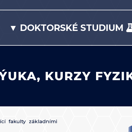
▼ DOKTORSKÉ STUDIUM
ÝUKA, KURZY FYZI
cí fakulty základními