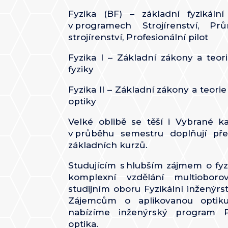
Fyzika (BF) – základní fyzikální
v programech Strojírenství, P
strojírenství, Profesionální pilot
Fyzika I –
Základní zákony a teor
fyziky
Fyzika II – Základní zákony a teor
optiky
Velké oblibě se těší i Vybrané ka
v průběhu semestru doplňují př
základních kurzů.
Studujícím s hlubším zájmem o fy
komplexní vzdělání multioboro
studijním oboru Fyzikální inženýrs
Zájemcům o aplikovanou optik
nabízíme inženýrský program 
optika.