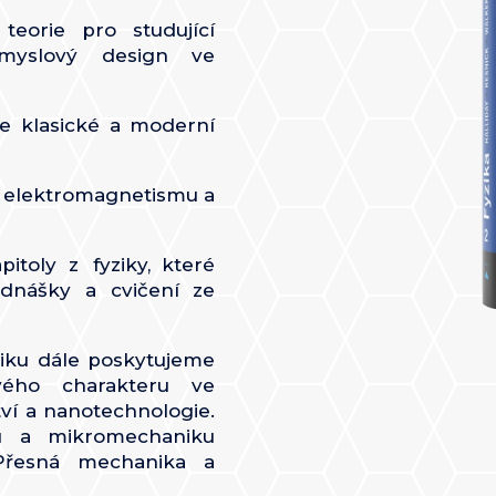
 teorie pro studující
růmyslový design ve
ie klasické a moderní
ie elektromagnetismu a
pitoly z fyziky, které
ednášky a cvičení ze
ziku dále poskytujeme
vého charakteru ve
tví a nanotechnologie.
u a mikromechaniku
Přesná mechanika a