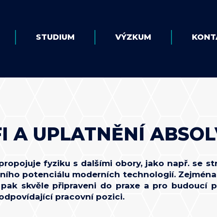
STUDIUM
VÝZKUM
KONT
I A UPLATNĚNÍ ABSOL
opojuje fyziku s dalšími obory, jako např. se str
ačního potenciálu moderních technologií. Zejména
u pak skvěle připraveni do praxe a pro budoucí p
odpovídající pracovní pozici.