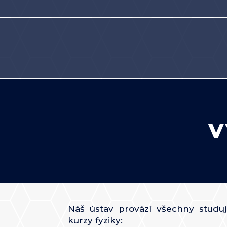
V
Náš ústav provází všechny studují
kurzy fyziky: