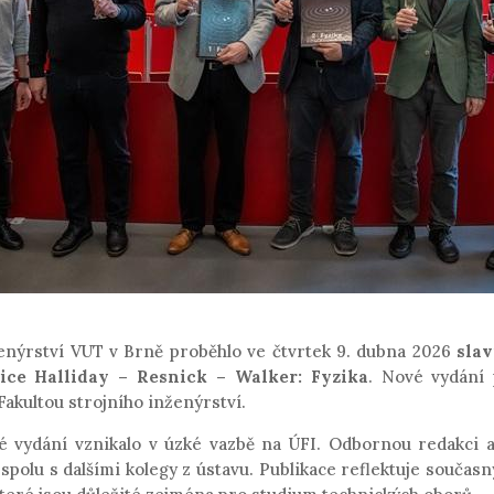
ženýrství VUT v Brně proběhlo ve čtvrtek 9. dubna 2026
slav
ice Halliday – Resnick – Walker: Fyzika
. Nové vydání p
akultou strojního inženýrství.
 vydání vznikalo v úzké vazbě na ÚFI. Odbornou redakci a
b spolu s dalšími kolegy z ústavu. Publikace reflektuje součas