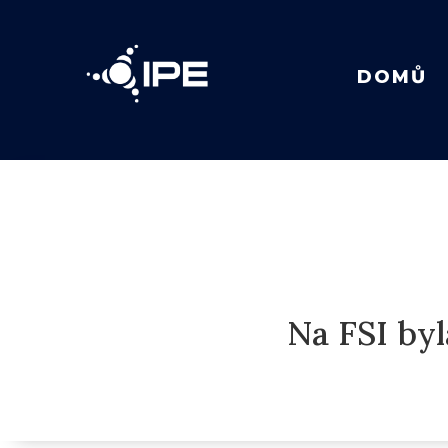
DOMŮ
Na FSI by