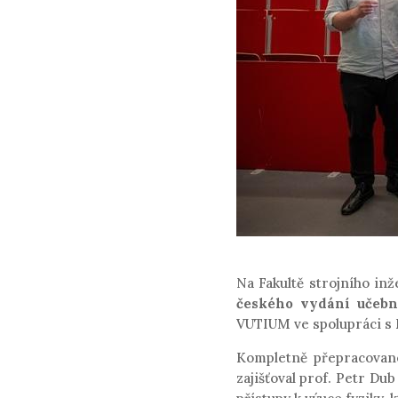
Na Fakultě strojního in
českého vydání učebn
VUTIUM ve spolupráci s F
Kompletně přepracované
zajišťoval prof. Petr Du