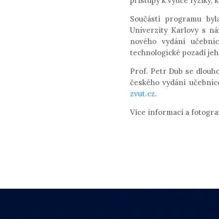
přístupy k výuce fyziky,
Součástí programu by
Univerzity Karlovy s ná
nového vydání učebnic
technologické pozadí jeh
Prof. Petr Dub se dlouho
českého vydání učebnice
zvut.cz
.
Více informací a fotograf