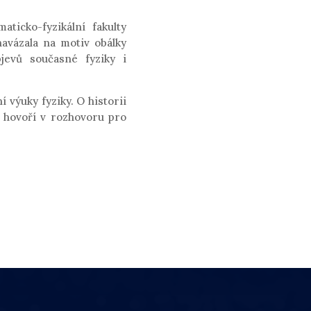
ticko-fyzikální fakulty
navázala na motiv obálky
jevů současné fyziky i
 výuky fyziky. O historii
e hovoří v rozhovoru pro