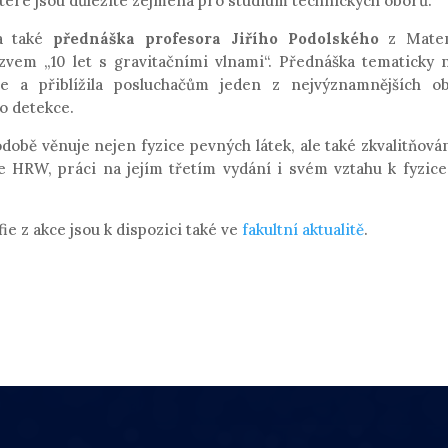
 které jsou důležité zejména pro studium technických oborů.
la také
přednáška profesora Jiřího Podolského
z Matema
zvem „10 let s gravitačními vlnami“. Přednáška tematicky 
e a přiblížila posluchačům jeden z nejvýznamnějších ob
o detekce.
době věnuje nejen fyzice pevných látek, ale také zkvalitňování
 HRW, práci na jejím třetím vydání i svém vztahu k fyzic
ie z akce jsou k dispozici také ve
fakultní aktualitě
.